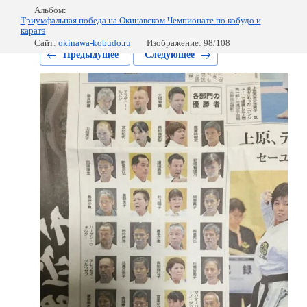
Альбом:
Триумфальная победа на Окинавском Чемпионате по кобудо и
каратэ
Сайт:
okinawa-kobudo.ru
Изображение: 98/108
Предыдущее
Следующее